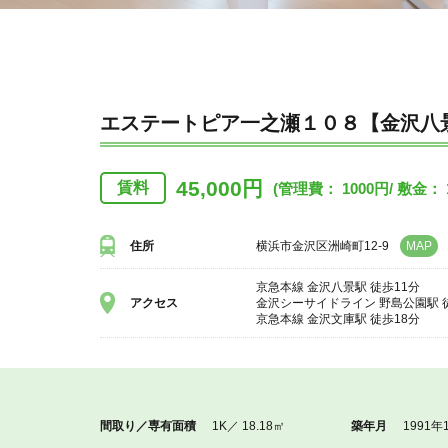
エステートピア一之瀬１０８【金沢八
45,000円
賃料
(管理費： 1000円/ 敷金： 
住所
横浜市金沢区洲崎町12-9
MAP
京急本線 金沢八景駅 徒歩11分
アクセス
金沢シーサイドライン 野島公園駅 
京急本線 金沢文庫駅 徒歩18分
間取り／専有面積
1K／ 18.18㎡
築年月
1991年