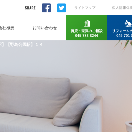
サイトマップ
個人情報保
会社概要
お問い合わせ
賃貸・売買のご相談
リフォーム
045-783-8244
045-701-
駅】【野島公園駅】１Ｋ