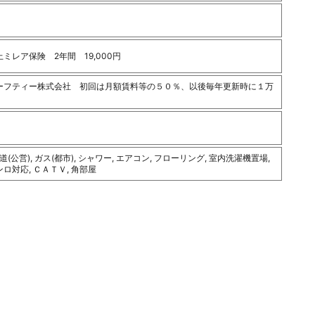
ミレア保険 2年間 19,000円
ーフティー株式会社 初回は月額賃料等の５０％、以後毎年更新時に１万
水道(公営), ガス(都市), シャワー, エアコン, フローリング, 室内洗濯機置場,
ロ対応, ＣＡＴＶ, 角部屋