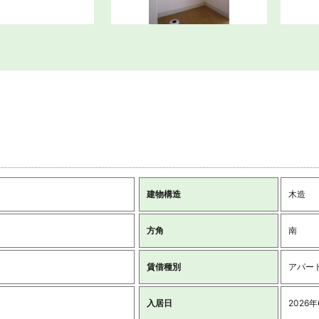
建物構造
木造
方角
南
賃借種別
アパー
入居日
2026