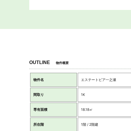
OUTLINE
物件概要
物件名
エステートピア一之瀬
間取り
1K
専有面積
18.18㎡
所在階
1階 / 2階建