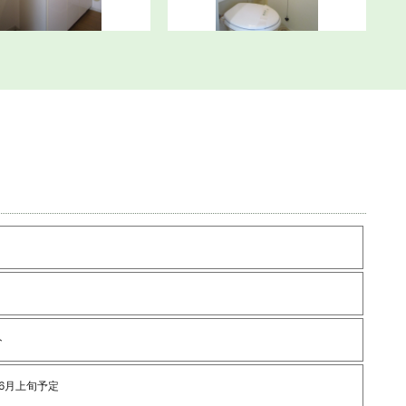
ト
年6月上旬予定