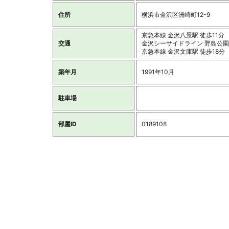
住所
横浜市金沢区洲崎町12-9
京急本線 金沢八景駅 徒歩11分
交通
金沢シーサイドライン 野島公園
京急本線 金沢文庫駅 徒歩18分
築年月
1991年10月
駐車場
部屋ID
0189108