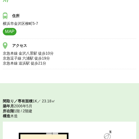
住所
横浜市金沢区柳町5-7
MAP
アクセス
京急本線 金沢八景駅 徒歩10分
京急逗子線 六浦駅 徒歩19分
京急本線 追浜駅 徒歩21分
間取り／専有面積
1K／ 23.18㎡
築年月
2006年5月
所在階
1階 / 2階建
構造
木造