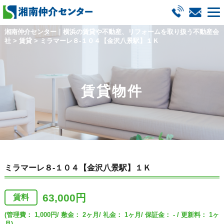
湘南仲介センター｜横浜の賃貸や不動産、リフォームを取り扱う不動産会
社
>
賃貸
>
ミラマーレ８-１０４【金沢八景駅】１Ｋ
賃貸物件
ミラマーレ８-１０４【金沢八景駅】１Ｋ
63,000円
賃料
(管理費： 1,000円/ 敷金： 2ヶ月/ 礼金： 1ヶ月/ 保証金： - / 更新料： 1ヶ
月)