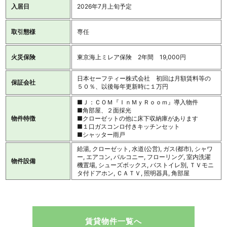
入居日
2026年7月上旬予定
取引態様
専任
火災保険
東京海上ミレア保険 2年間 19,000円
日本セーフティー株式会社 初回は月額賃料等の
保証会社
５０％、以後毎年更新時に１万円
■Ｊ：ＣＯＭ『ＩｎＭｙＲｏｏｍ』導入物件
■角部屋、２面採光
物件特徴
■クローゼットの他に床下収納庫があります
■１口ガスコンロ付きキッチンセット
■シャッター雨戸
給湯, クローゼット, 水道(公営), ガス(都市), シャワ
ー, エアコン, バルコニー, フローリング, 室内洗濯
物件設備
機置場, シューズボックス, バストイレ別, ＴＶモニ
タ付ドアホン, ＣＡＴＶ, 照明器具, 角部屋
賃貸物件一覧へ