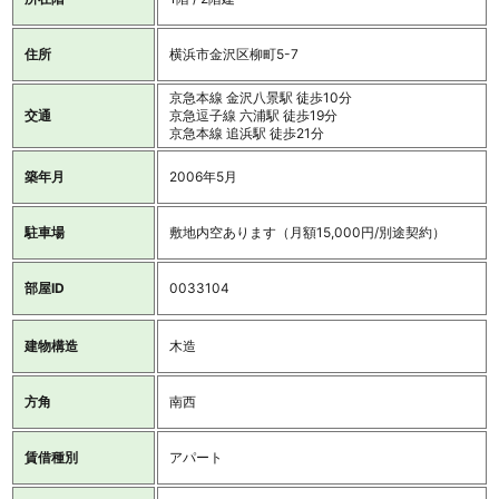
住所
横浜市金沢区柳町5-7
京急本線 金沢八景駅 徒歩10分
交通
京急逗子線 六浦駅 徒歩19分
京急本線 追浜駅 徒歩21分
築年月
2006年5月
駐車場
敷地内空あります（月額15,000円/別途契約）
部屋ID
0033104
建物構造
木造
方角
南西
賃借種別
アパート