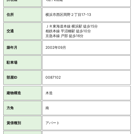
住所
横浜市西区岡野２丁目17-13
ＪＲ東海道本線 横浜駅 徒歩15分
交通
相鉄本線 平沼橋駅 徒歩10分
京急本線 戸部 徒歩16分
築年月
2002年09月
駐車場
部屋ID
0087102
建物構造
木造
方角
南
賃借種別
アパート