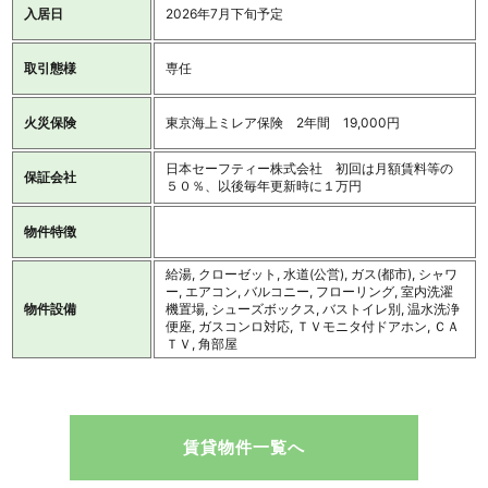
入居日
2026年7月下旬予定
取引態様
専任
火災保険
東京海上ミレア保険 2年間 19,000円
日本セーフティー株式会社 初回は月額賃料等の
保証会社
５０％、以後毎年更新時に１万円
物件特徴
給湯, クローゼット, 水道(公営), ガス(都市), シャワ
ー, エアコン, バルコニー, フローリング, 室内洗濯
物件設備
機置場, シューズボックス, バストイレ別, 温水洗浄
便座, ガスコンロ対応, ＴＶモニタ付ドアホン, ＣＡ
ＴＶ, 角部屋
賃貸物件一覧へ