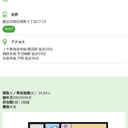
住所
横浜市西区岡野２丁目17-13
MAP
アクセス
ＪＲ東海道本線 横浜駅 徒歩15分
相鉄本線 平沼橋駅 徒歩10分
京急本線 戸部 徒歩16分
間取り／専有面積
1K／ 24.84㎡
築年月
2002年09月
所在階
1階 / 2階建
構造
木造